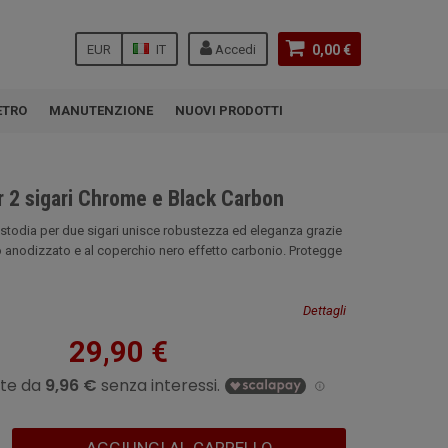
EUR
IT
Accedi
0,00 €
ETRO
MANUTENZIONE
NUOVI PRODOTTI
r 2 sigari Chrome e Black Carbon
ustodia per due sigari unisce robustezza ed eleganza grazie
io anodizzato e al coperchio nero effetto carbonio. Protegge
Dettagli
29,90 €