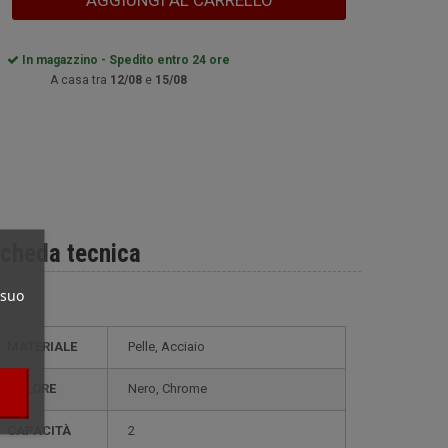
AGGIUNGI AL CARRELLO
In magazzino - Spedito entro 24 ore
A casa tra
12/08
e
15/08
cheda tecnica
 suo
MATERIALE
Pelle, Acciaio
COLORE
Nero, Chrome
CAPACITÀ
2