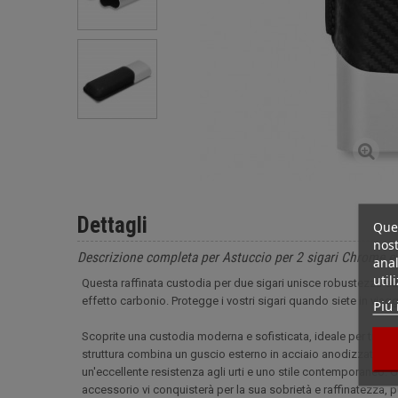
Dettagli
Ques
nost
Descrizione completa per Astuccio per 2 sigari Chrome e
anal
util
Questa raffinata custodia per due sigari unisce robustezza ed
effetto carbonio. Protegge i vostri sigari quando siete in viag
Piú 
Scoprite una custodia moderna e sofisticata, ideale per traspo
struttura combina un guscio esterno in acciaio anodizzato con
un'eccellente resistenza agli urti e uno stile contemporaneo. G
accessorio vi conquisterà per la sua sobrietà e raffinatezza, 