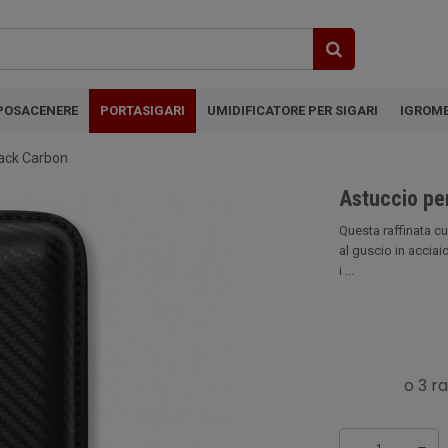
POSACENERE
PORTASIGARI
UMIDIFICATORE PER SIGARI
IGROM
lack Carbon
Astuccio pe
Questa raffinata c
al guscio in accia
i ...