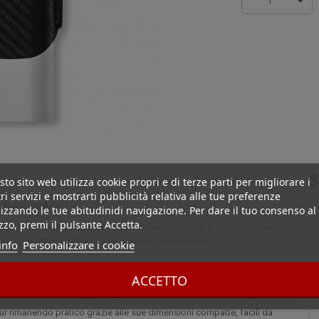
1
S
to sito web utilizza cookie propri e di terze parti per migliorare i
ri servizi e mostrarti pubblicità relativa alle tue preferenze
 Black Carbon
izzando le tue abitudinidi navigazione. Per dare il tuo consenso al
izzo, premi il pulsante Accetta.
 eleganza grazie al guscio in acciaio anodizzato e al coperchio nero
gio e si adatta facilmente a una tasca o a una borsa.
info
Personalizzare i cookie
rtare e proteggere fino a due sigari quando siete in viaggio. La sua
ACCETTO
 finitura cromata e un rivestimento in finto carbonio nero, garantendo
razie all'interno foderato, i sigari sono protetti in modo ottimale. Questo
pur rimanendo pratico grazie alle sue dimensioni compatte, facili da