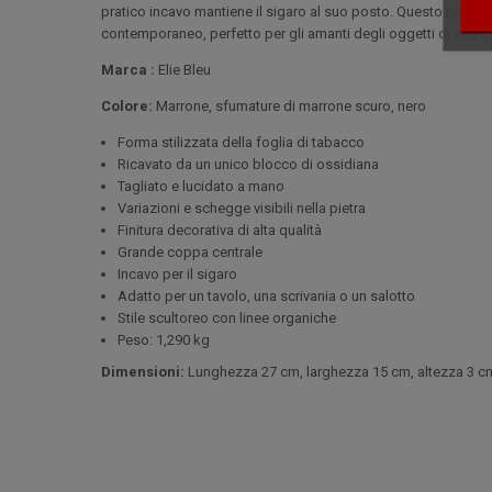
pratico incavo mantiene il sigaro al suo posto. Questo posace
contemporaneo, perfetto per gli amanti degli oggetti di alta
Marca :
Elie Bleu
Colore:
Marrone, sfumature di marrone scuro, nero
Forma stilizzata della foglia di tabacco
Ricavato da un unico blocco di ossidiana
Tagliato e lucidato a mano
Variazioni e schegge visibili nella pietra
Finitura decorativa di alta qualità
Grande coppa centrale
Incavo per il sigaro
Adatto per un tavolo, una scrivania o un salotto
Stile scultoreo con linee organiche
Peso: 1,290 kg
Dimensioni:
Lunghezza 27 cm, larghezza 15 cm, altezza 3 c