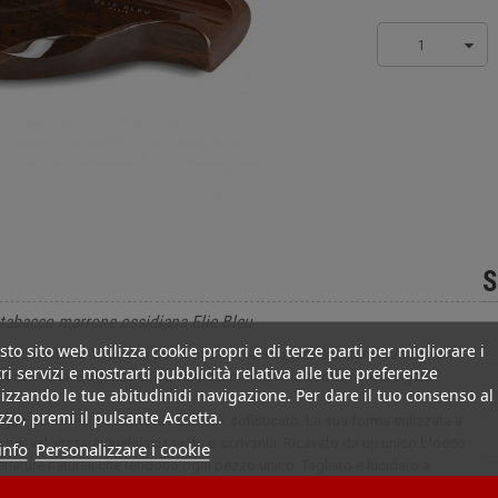
1
S
 tabacco marrone ossidiana Elie Bleu
to sito web utilizza cookie propri e di terze parti per migliorare i
in ossidiana affascina per la sua forma a foglia, la finitura marrone e il
ri servizi e mostrarti pubblicità relativa alle tue preferenze
 conferire un'eleganza unica ai vostri momenti di consumo del sigaro.
izzando le tue abitudinidi navigazione. Per dare il tuo consenso al
izzo, premi il pulsante Accetta.
gue per il design scultoreo e il look sofisticato. La sua forma stilizzata a
le per valorizzare qualsiasi tavolo o scrivania. Ricavato da un unico blocco
info
Personalizzare i cookie
enature naturali che rendono ogni pezzo unico. Tagliato e lucidato a
 sua grande ciotola centrale accoglie elegantemente la cenere, mentre il