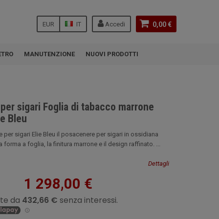
EUR
IT
Accedi
0,00 €
ETRO
MANUTENZIONE
NUOVI PRODOTTI
er sigari Foglia di tabacco marrone
ie Bleu
er sigari Elie Bleu il posacenere per sigari in ossidiana
 forma a foglia, la finitura marrone e il design raffinato. ...
Dettagli
1 298,00 €