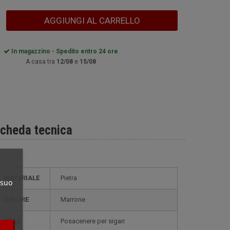
AGGIUNGI AL CARRELLO
In magazzino - Spedito entro 24 ore
A casa tra
12/08
e
15/08
cheda tecnica
MATERIALE
pietra
 suo
COLORE
Marrone
STILE
posacenere per sigari