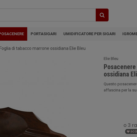
POSACENERE
PORTASIGARI
UMIDIFICATORE PER SIGARI
IGROM
Foglia di tabacco marrone ossidiana Elie Bleu
Elie Bleu
Posacenere p
ossidiana El
Questo posacenere p
affascina per la sua