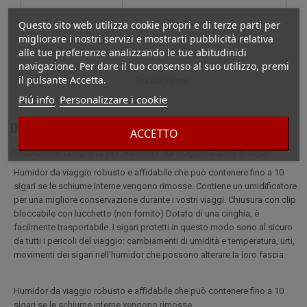
Questo sito web utilizza cookie propri e di terze parti per
STILE
cantina da viaggio
migliorare i nostri servizi e mostrarti pubblicità relativa
alle tue preferenze analizzando le tue abitudinidi
CARATTERISTICA
con umidificatore
navigazione. Per dare il tuo consenso al suo utilizzo, premi
il pulsante Accetta.
ALTEZZA
tra 0 e 20 cm
Piú info
Personalizzare i cookie
Dettagli
ACCETTO
Descrizione completa per Humidor da viaggio Caddy 5 sigari
Humidor da viaggio robusto e affidabile che può contenere fino a 10
sigari se le schiume interne vengono rimosse. Contiene un umidificatore
per una migliore conservazione durante i vostri viaggi. Chiusura con clip
bloccabile con lucchetto (non fornito) Dotato di una cinghia, è
facilmente trasportabile. I sigari protetti in questo modo sono al sicuro
da tutti i pericoli del viaggio: cambiamenti di umidità e temperatura, urti,
movimenti dei sigari nell'humidor che possono alterare la loro fascia.
Humidor da viaggio robusto e affidabile che può contenere fino a 10
sigari se le schiume interne vengono rimosse.