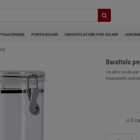
POSACENERE
PORTASIGARI
UMIDIFICATORE PER SIGARI
IGROM
lico
Barattolo per
Un altro modo per c
trasparente, potrete
...