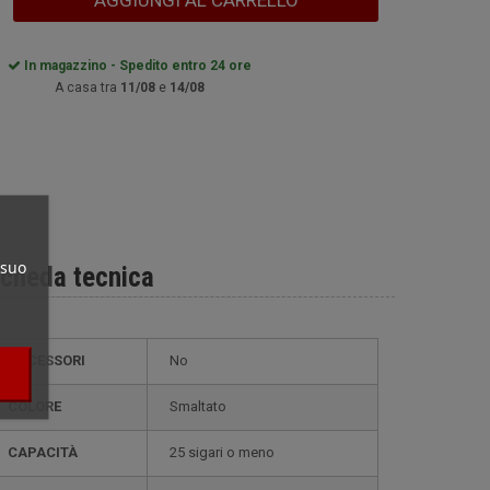
AGGIUNGI AL CARRELLO
In magazzino - Spedito entro 24 ore
A casa tra
11/08
e
14/08
 suo
cheda tecnica
ACCESSORI
No
COLORE
smaltato
CAPACITÀ
25 sigari o meno