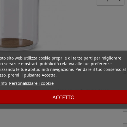
1
to sito web utilizza cookie propri e di terze parti per migliorare i
ri servizi e mostrarti pubblicità relativa alle tue preferenze
izzando le tue abitudinidi navigazione. Per dare il tuo consenso al
S
izzo, premi il pulsante Accetta.
info
Personalizzare i cookie
in acrilico trasparente, potrete contemplare i vostri sigari nella loro
ACCETTO
ema di umidificazione nel coperchio. Impermeabile grazie alla sua
proteggerà il piede dei vostri sigari mentre permette una buona