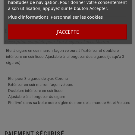
habitudes de navigation. Pour donner votre consentement
à son utilisation, appuyez sur le bouton Accepter.
TAILLE
petit module
Plus d'informations
Personnaliser les cookies
En savoir plus
J'ACCEPTE
Description complète pour Etui 3 cigares Lucea Marron
Etui à cigare en cuir marron façon velours à l'extérieur et doublure
intérieure en cuir lisse. Ajustable à la longueur des cigares (jusqu'à 3
cigares).
- Etui pour 3 cigares de type Corona
- Extérieur en cuir marron façon velours
- Doublure intérieure en cuir lisse
- Ajustable à la longueur du cigare
- Etui livré dans sa boite noire siglée du nom de la marque Art et Volutes
PAIEMENT SÉCURISÉ