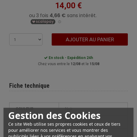
14,00 €
AJOUTER AU PANIER
En stock - Expédition 24h
Chez vous entre le
12/08
et le
15/08
Fiche technique
COULEUR
Noir
Gestion des Cookies
OUVERTURE
Manuelle
Ce site Web utilise ses propres cookies et ceux de tiers
pour améliorer nos services et vous montrer des
STYLE
ciseaux
publicités liées à vos préférences en analysant vos