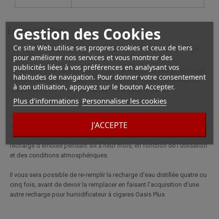
Gestion des Cookies
En savoir plus
Ce site Web utilise ses propres cookies et ceux de tiers
Description complète pour Recharge humidificateur pour Cigar
Oasis Plus
pour améliorer nos services et vous montrer des
publicités liées à vos préférences en analysant vos
La recharge pour humidificateur Cigar Oasis Plus est un bloc recharge
habitudes de navigation. Pour donner votre consentement
conçu spécifiquement pour l'humidificateur à cigares Oasis Plus (et
à son utilisation, appuyez sur le bouton Accepter.
uniquement pour ce modèle au sein de la gamme Oasis).
Plus d'informations
Personnaliser les cookies
Ce bloc est pré-rempli d'eau distillée, et l'éponge est traitée avec un
J'ACCEPTE
agent antifongique afin de se garantir contre toute apparition ultérieure
de champignons. Le pré-remplissage d'eau permet d'utiliser la
recharge d'emblée pendant six à neuf mois, en fonction de l'utilisation
et des conditions atmosphériques.
Il vous sera possible de re-remplir la recharge d'eau distillée quatre ou
cinq fois, avant de devoir la remplacer en faisant l'acquisition d'une
autre recharge pour humidificateur à cigares Oasis Plus.