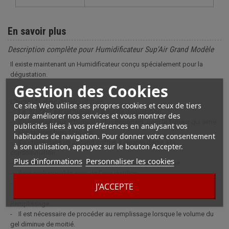
En savoir plus
Description complète pour Humidificateur Sup'Air Grand Modèle
Il existe maintenant un Humidificateur conçu spécialement pour la
dégustation.
Gestion des Cookies
L'humidificateur de dégustation
Ce site Web utilise ses propres cookies et ceux de tiers
- Le SUP'AIR est un humidificateur de dégustation.
pour améliorer nos services et vous montrer des
- Il permet un taux d'humidité plus important, pour le fumeur qui aime
publicités liées à vos préférences en analysant vos
ses cigares bien souples.
habitudes de navigation. Pour donner votre consentement
- Il s'utilise dans un second coffret à cigares dédié à la
à son utilisation, appuyez sur le bouton Accepter.
consommation.
Plus d'informations
Personnaliser les cookies
- L'humidificateur-gel SUP'AIR est simple et économique.
- Il est rechargeable avec de l'eau distillée.
- Le gel SUP'AIR est translucide et permet de constater le niveau de
J'ACCEPTE
Remplissage :
- Il est nécessaire de procéder au remplissage lorsque le volume du
gel diminue de moitié.