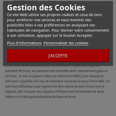
ÉLECTRONIQUE
non
Gestion des Cookies
Ce site Web utilise ses propres cookies et ceux de tiers
En savoir plus
pour améliorer nos services et vous montrer des
publicités liées à vos préférences en analysant vos
Description complète pour Sac Humidificateur pour cigares Celia
habitudes de navigation. Pour donner votre consentement
à son utilisation, appuyez sur le bouton Accepter.
Le sac Humidificateur pour 50 cigares CELIA est une solution simple et
pratique pour conserver dans des conditions optimales, à 70 %
Plus d'informations
Personnaliser les cookies
d'humidité, jusqu'à cinquante cigares (la capacité exacte du sac est
fonction de la taille des cigares stockés).
J'ACCEPTE
Une fois mis en service, le sac conservera vos précieux cigares
pendant 90 jours, en assurant leur humidification simplement grâce à
de l'eau : le sac à cigares utilise un feutre humidifié pour assurer la
diffusion régulière de l'eau et maintenir constant le taux d'humidité. Ce
sac Humidificateur peut également être utilisé au sein d'une cave à
cigares, afin d'isoler des cigares différemment aromatisés et ainsi
éviter tout mélange indésirable de leurs arômes.