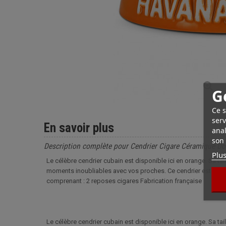
G
Ce s
serv
En savoir plus
anal
son 
Description complète pour Cendrier Cigare Céramique D
Plus
Le célèbre cendrier cubain est disponible ici en orange. Sa ta
moments inoubliables avec vos proches. Ce cendrier est le c
comprenant : 2 reposes cigares Fabrication française
Le célèbre cendrier cubain est disponible ici en orange. Sa ta