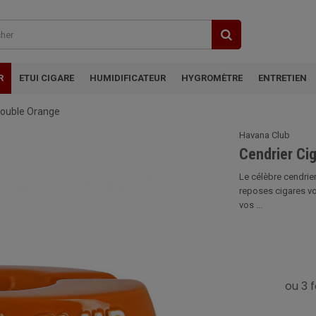
R
ETUI CIGARE
HUMIDIFICATEUR
HYGROMÈTRE
ENTRETIEN
Double Orange
Havana Club
Cendrier Ci
Le célèbre cendrier
reposes cigares v
vos ...