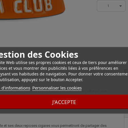
1
estion des Cookies
ite Web utilise ses propres cookies et ceux de tiers pour améliorer
ices et vous montrer des publicités liées à vos préférences en
F
ysant vos habitudes de navigation. Pour donner votre consenteme
utilisation, appuyez sur le bouton Accepter.
ouble Orange
 d'informations
Personnaliser les cookies
ille et ses deux reposes cigares vous permettront de partager des
adeau idéal ! Cendrier Havana Club Céramique Double Orange
J'ACCEPTE
ille et ses deux reposes cigares vous permettront de partager des