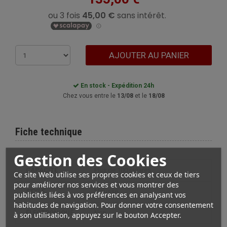
AJOUTER AU PANIER
En stock - Expédition 24h
Chez vous entre le
13/08
et le
18/08
Fiche technique
Gestion des Cookies
CAPACITÉ
plus de 100 cigares
Ce site Web utilise ses propres cookies et ceux de tiers
pour améliorer nos services et vous montrer des
STYLE
mousse
publicités liées à vos préférences en analysant vos
habitudes de navigation. Pour donner votre consentement
ÉLECTRONIQUE
non
à son utilisation, appuyez sur le bouton Accepter.