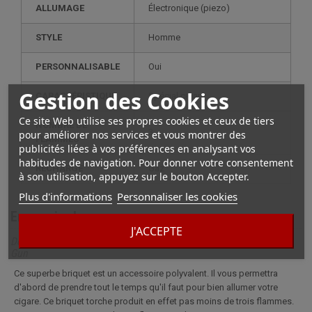
ALLUMAGE
électronique (piezo)
STYLE
homme
PERSONNALISABLE
oui
Gestion des Cookies
CARACTÉRISTIQUE
spécial cigare
Ce site Web utilise ses propres cookies et ceux de tiers
NOMBRE DE
3
pour améliorer nos services et vous montrer des
FLAMMES
publicités liées à vos préférences en analysant vos
habitudes de navigation. Pour donner votre consentement
RECHARGE
gaz
à son utilisation, appuyez sur le bouton Accepter.
Plus d'informations
Personnaliser les cookies
En savoir plus
J'ACCEPTE
Description complète pour Briquet Chalumeau 3 Flammes Boss
Gun
Ce superbe briquet est un accessoire polyvalent. Il vous permettra
d'abord de prendre tout le temps qu'il faut pour bien allumer votre
cigare. Ce briquet torche produit en effet pas moins de trois flammes.