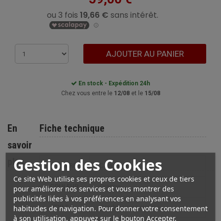
AJOUTER AU PANIER
En stock - Expédition 24h
Chez vous entre le
12/08
et le
15/08
En
Fiche technique
savoir
Gestion des Cookies
plus
MATIÈRE
Céramique
Ce site Web utilise ses propres cookies et ceux de tiers
COULEUR
Orange
pour améliorer nos services et vous montrer des
publicités liées à vos préférences en analysant vos
habitudes de navigation. Pour donner votre consentement
STYLE
cendrier pour cigare
à son utilisation, appuyez sur le bouton Accepter.