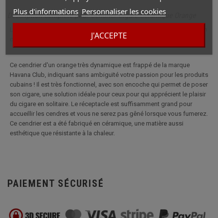
Plus d'informations
Personnaliser les cookies
Description complète pour Cendrier Cigare Céramique Orange
Le Cendrier Havana Club Orange apportera une touche de soleil cubain
J'ACCEPTE
dans votre salon ou votre fumoir.
Ce cendrier d'un orange très dynamique est frappé de la marque
Havana Club, indiquant sans ambiguïté votre passion pour les produits
cubains ! Il est très fonctionnel, avec son encoche qui permet de poser
son cigare, une solution idéale pour ceux pour qui apprécient le plaisir
du cigare en solitaire. Le réceptacle est suffisamment grand pour
accueillir les cendres et vous ne serez pas gêné lorsque vous fumerez.
Ce cendrier est a été fabriqué en céramique, une matière aussi
esthétique que résistante à la chaleur.
PAIEMENT SÉCURISÉ