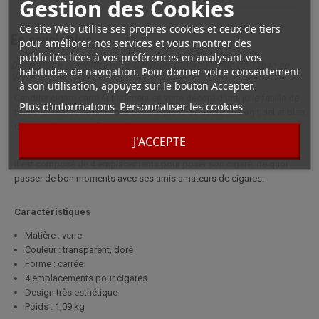
Gestion des Cookies
Ce site Web utilise ses propres cookies et ceux de tiers
En savoir plus
pour améliorer nos services et vous montrer des
publicités liées à vos préférences en analysant vos
Description complète pour Cendrier Cigare Feuille de Tabac en
habitudes de navigation. Pour donner votre consentement
Verre
à son utilisation, appuyez sur le bouton Accepter.
Cendrier cigare carré entièrement en verre décoré d'une jolie feuille de
Plus d'informations
Personnaliser les cookies
tabac. Cette feuille ne laisse aucune place au doute : il s'agit bel et bien
d'un cendrier pour aficionados.
J'ACCEPTE
Il est composé de 4 emplacements pour poser son cigare, de quoi
passer de bon moments avec ses amis amateurs de cigares.
Caractéristiques
Matière : verre
Couleur : transparent, doré
Forme : carrée
4 emplacements pour cigares
Design très esthétique
Poids : 1,09 kg