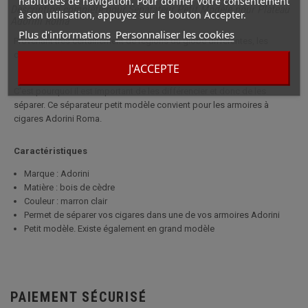
habitudes de navigation. Pour donner votre consentement
Description complète pour Séparateur Petit Modèle pour Plateau
à son utilisation, appuyez sur le bouton Accepter.
Adorini Roma
Plus d'informations
Personnaliser les cookies
Provenant très certainement de régions du globe différentes, les
cigares ont besoin de conserver leurs saveurs et leurs arômes.
J'ACCEPTE
C'est pourquoi il est important de les différencier et donc de les
séparer. Ce séparateur petit modèle convient pour les armoires à
cigares Adorini Roma.
Caractéristiques
Marque : Adorini
Matière : bois de cèdre
Couleur : marron clair
Permet de séparer vos cigares dans une de vos armoires Adorini
Petit modèle. Existe également en grand modèle
PAIEMENT SÉCURISÉ