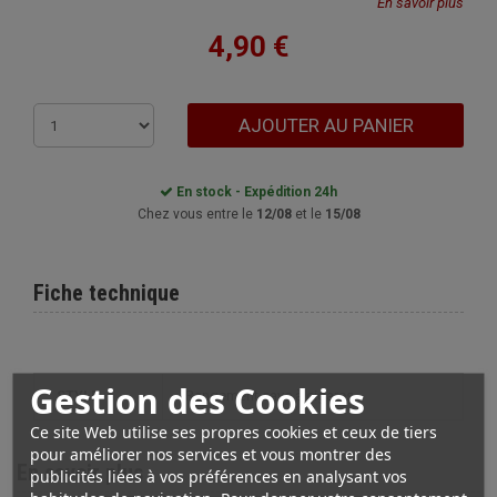
En savoir plus
4,90 €
AJOUTER AU PANIER
En stock - Expédition 24h
Chez vous entre le
12/08
et le
15/08
Fiche technique
Gestion des Cookies
STYLE
rangement cave à cigares
Ce site Web utilise ses propres cookies et ceux de tiers
pour améliorer nos services et vous montrer des
En savoir plus
publicités liées à vos préférences en analysant vos