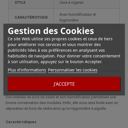
STYLE
cave à cigares
avec humidificateur et
CARACTÉRISTIQUE
hygromètre
Gestion des Cookies
HAUTEUR
entre 0 et 20 cm
Ce site Web utilise ses propres cookies et ceux de tiers
pour améliorer nos services et vous montrer des
publicités liées à vos préférences en analysant vos
En savoir plus
habitudes de navigation. Pour donner votre consentement
à son utilisation, appuyez sur le bouton Accepter.
Description complète pour Cave à Cigares Drapeau Cubain
Plus d'informations
Personnaliser les cookies
Cave à cigares très originale décorée du drapeau cubain, bien connu
des aficionados. Avec ses couleurs intenses et vives, cette cave a
cigare se distingue des autres caves.
J'ACCEPTE
Son intérieur en bois de cèdre et son humidificateur permettent une
bonne conservation des modules. Enfin, elle vous sera livrée avec un
séparateur en bois de cèdre ainsi qu'un hygromètre à aiguille.
Caractéristiques