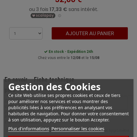
AJOUTER AU PANIER
En stock - Expédition 24h
Chez vous entre le
12/08
et le
15/08
En savoir
Fiche technique
Gestion des Cookies
plus
Ce site Web utilise ses propres cookies et ceux de tiers
Description
pour améliorer nos services et vous montrer des
STYLE
électronique
complète
publicités liées à vos préférences en analysant vos
pour
habitudes de navigation. Pour donner votre consentement
Hygrometre
à son utilisation, appuyez sur le bouton Accepter.
Electronique Gris
Plus d'informations
Personnaliser les cookies
Surveillez l’humidité de votre cave à cigares à l’aide de cet hygromètre
électronique gris.