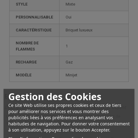
STYLE
mixte
PERSONNALISABLE
oui
CARACTÉRISTIQUE
briquet luxueux
NOMBRE DE
1
FLAMMES
RECHARGE
gaz
MODÈLE
minijet
Gestion des Cookies
En savoir plus
Ce site Web utilise ses propres cookies et ceux de tiers
Description complète pour Briquet Gun New Minijet ST Dupont
pour améliorer nos services et vous montrer des
Le nouveau Minijet de la marque ST Dupont comporte son lot de
publicités liées à vos préférences en analysant vos
différences avec les "anciens" minijet.
habitudes de navigation. Pour donner votre consentement
à son utilisation, appuyez sur le bouton Accepter.