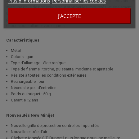
Plus d'informations
Personnaliser les cookies
À savoir il possède une nouvelle entrée d'air, cette fois-ci à l'horizontale
avec une grille de protection pour stopper les impuretés, et également
un nouveau bouton d'allumage, légèrement plus grand que le
J'ACCEPTE
précédent. Ce beau briquet torche de couleur gun vous facilitera les
choses pour allumer vos cigares.
Caractéristiques
Métal
Coloris : gun
Type d'allumage : électronique
Type de flamme : torche, puissante, moderne et ajustable
Résiste à toutes les conditions extérieures
Rechargeable : oui
Nécessite peu d'entretien
Poids du briquet : 50 g
Garantie : 2 ans
Nouveautés New Minijet
Nouvelle grille de protection contre les impuretés
Nouvelle entrée d'air
Gâchette (gravée S.T. Dupont) plus longue pour une meilleure