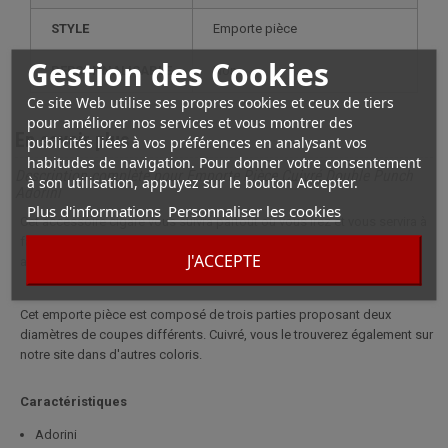
STYLE
emporte pièce
Gestion des Cookies
PERSONNALISABLE
non
Ce site Web utilise ses propres cookies et ceux de tiers
pour améliorer nos services et vous montrer des
En savoir plus
publicités liées à vos préférences en analysant vos
habitudes de navigation. Pour donner votre consentement
Description complète pour Emporte Pièce Cuivré Double Punch
à son utilisation, appuyez sur le bouton Accepter.
Adorini
Plus d'informations
Personnaliser les cookies
Cet accessoire cigare vous suivra partout où vous irez et vous servira à
faire un trou à l'extrémité de votre cigare afin d'en libérer tous ses
J'ACCEPTE
arômes.
Cet emporte pièce est composé de trois parties proposant deux
diamètres de coupes différents. Cuivré, vous le trouverez également sur
notre site dans d'autres coloris.
Caractéristiques
Adorini