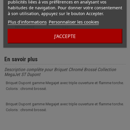
publicités liées à vos préférences en analysant vos
habitudes de navigation. Pour donner votre consentement
NOMBRE DE
1
à son utilisation, appuyez sur le bouton Accepter.
FLAMMES
Plus d'informations
Personnaliser les cookies
RECHARGE
gaz
J'ACCEPTE
MODÈLE
megajet
En savoir plus
Description complète pour Briquet Chromé Brossé Collection
MegaJet ST Dupont
Briquet Dupont gamme Megajet avec triple ouverture et flamme torche.
Coloris : chromé brossé.
Briquet Dupont gamme Megajet avec triple ouverture et flamme torche.
Coloris : chromé brossé.