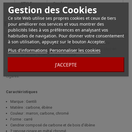
STYLE
cendrier pour cigare
Gestion des Cookies
Ce site Web utilise ses propres cookies et ceux de tiers
En savoir plus
pour améliorer nos services et vous montrer des
publicités liées à vos préférences en analysant vos
Description complète pour Cendrier Cigare Marron Carbone Gentili
habitudes de navigation. Pour donner votre consentement
à son utilisation, appuyez sur le bouton Accepter.
Ce cendrier cigare a été fabriquée à la main en Italie. Véritable
accessoire de luxe pour les aficionados, il est formé d'un bloc en
Plus d'informations
Personnaliser les cookies
carbone et ébène, le rendant très robuste.
J'ACCEPTE
Il possède deux encoches en métal chromé permettant de poser ses
cigares.
Caractéristiques
Marque : Gentili
Matière : carbone, ébène
Couleur : marron, carbone, chromé
Forme : carré
Cendrier composé de carbone et de bois d'ébène
2 repose cigare en métal chromé