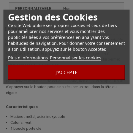
PERSONNALISABLE
non
Gestion des Cookies
Ce site Web utilise ses propres cookies et ceux de tiers
En savoir plus
pour améliorer nos services et vous montrer des
publicités liées à vos préférences en analysant vos
Description complète pour Emporte Pièce Porte Clé Rétractable
habitudes de navigation. Pour donner votre consentement
Vert
à son utilisation, appuyez sur le bouton Accepter.
Coupe cigare emporte pièce en métal vert. Petit et léger, il est
Plus d'informations
Personnaliser les cookies
transportable partout facilement grâce à son anneau qui lui permet
d'être accroché à un porte clés.
J'ACCEPTE
Pour délivrer le puncher de cet accessoire, rien de plus simple : il suffit
d'appuyer sur le bouton pour ainsi réaliser un trou dans la tête du
cigare.
Caractéristiques
Matière : métal, acier inoxydable
Coloris : vert
1 boucle porte clé