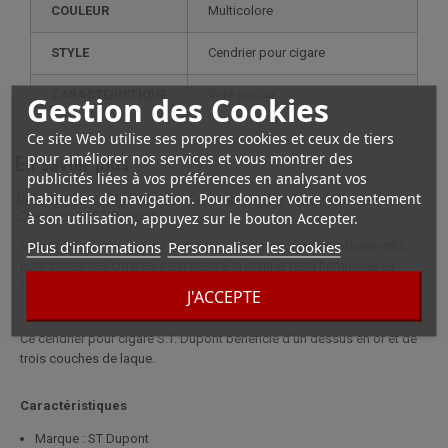
COULEUR
Multicolore
STYLE
cendrier pour cigare
CARACTÉRISTIQUE
vide poche
Gestion des Cookies
Ce site Web utilise ses propres cookies et ceux de tiers
pour améliorer nos services et vous montrer des
En savoir plus
publicités liées à vos préférences en analysant vos
habitudes de navigation. Pour donner votre consentement
Description complète pour Cendrier Cigare Porcelaine Le
Crépuscule ST Dupont
à son utilisation, appuyez sur le bouton Accepter.
Plus d'informations
Personnaliser les cookies
Magnifique cendrier cigare en porcelaine avec deux emplacements
pour poser ses cigares. Il est peint à la main et rend hommage au
roman d'Alexandre Dumas "Le Comte de Montecristo".
J'ACCEPTE
Ce cendrier pour cigare S.T. Dupont bénéficie d'un dessus en or et de
trois couches de laque.
Caractéristiques
Marque : ST Dupont