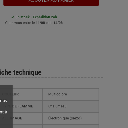
AJOUTER AU PANIER
En stock - Expédition 24h
Chez vous entre le
11/08
et le
14/08
iche technique
COULEUR
Multicolore
 nos
TYPE DE FLAMME
Chalumeau
nt à
ALLUMAGE
électronique (piezo)