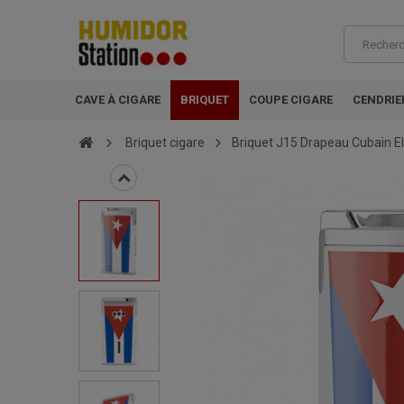
CAVE À CIGARE
BRIQUET
COUPE CIGARE
CENDRIE
Briquet cigare
Briquet J15 Drapeau Cubain El