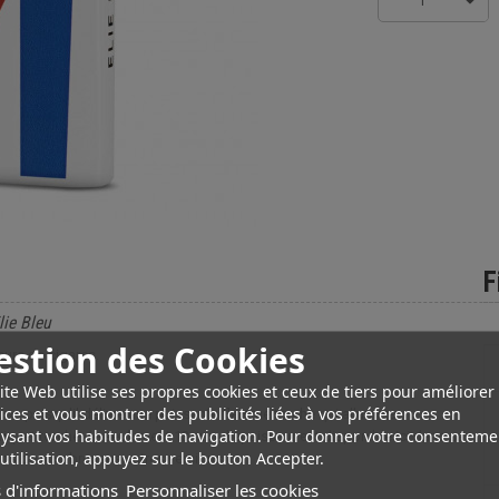
1
F
lie Bleu
estion des Cookies
urs de cigares.
ite Web utilise ses propres cookies et ceux de tiers pour améliorer
ices et vous montrer des publicités liées à vos préférences en
ados puisqu'il délivre une puissante flamme torche qui allumera
ysant vos habitudes de navigation. Pour donner votre consenteme
riquet torche de seulement 13 mm d'épaisseur est disponible ici dans sa
utilisation, appuyez sur le bouton Accepter.
dans de nombreuses autres versions.
 d'informations
Personnaliser les cookies