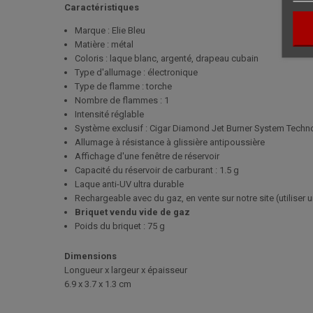
Caractéristiques
Marque : Elie Bleu
Matière : métal
Coloris : laque blanc, argenté, drapeau cubain
Type d'allumage : électronique
Type de flamme : torche
Nombre de flammes : 1
Intensité réglable
Système exclusif : Cigar Diamond Jet Burner System Techn
Allumage à résistance à glissière antipoussière
Affichage d'une fenêtre de réservoir
Capacité du réservoir de carburant : 1.5 g
Laque anti-UV ultra durable
Rechargeable avec du gaz, en vente sur notre site (utilise
Briquet vendu vide de gaz
Poids du briquet : 75 g
Dimensions
Longueur x largeur x épaisseur
6.9 x 3.7 x 1.3 cm