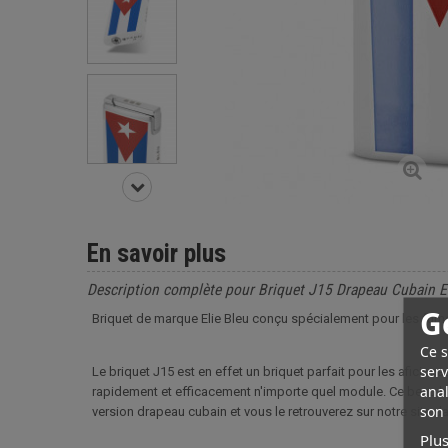
En savoir plus
Description complète pour Briquet J15 Drapeau Cubain E
G
Briquet de marque Elie Bleu conçu spécialement pour les fume
Ce s
serv
Le briquet J15 est en effet un briquet parfait pour les aficion
anal
rapidement et efficacement n'importe quel module. Ce beau b
son 
version drapeau cubain et vous le retrouverez sur notre site 
Plus