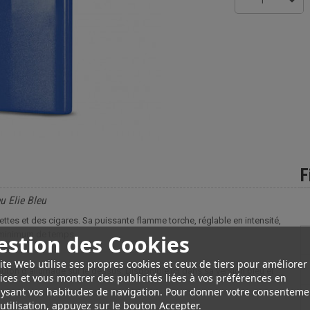
1
F
u Elie Bleu
ettes et des cigares. Sa puissante flamme torche, réglable en intensité,
n minimum de temps.
estion des Cookies
ite Web utilise ses propres cookies et ceux de tiers pour améliorer
uton d'allumage sur le dessus. Disponible ici dans sa version bleu et
ices et vous montrer des publicités liées à vos préférences en
ysant vos habitudes de navigation. Pour donner votre consenteme
utilisation, appuyez sur le bouton Accepter.