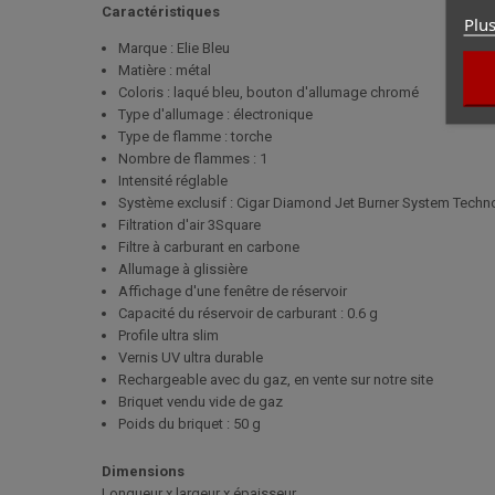
Caractéristiques
Plus
Marque : Elie Bleu
Matière : métal
Coloris : laqué bleu, bouton d'allumage chromé
Type d'allumage : électronique
Type de flamme : torche
Nombre de flammes : 1
Intensité réglable
Système exclusif : Cigar Diamond Jet Burner System Techn
Filtration d'air 3Square
Filtre à carburant en carbone
Allumage à glissière
Affichage d'une fenêtre de réservoir
Capacité du réservoir de carburant : 0.6 g
Profile ultra slim
Vernis UV ultra durable
Rechargeable avec du gaz, en vente sur notre site
Briquet vendu vide de gaz
Poids du briquet : 50 g
Dimensions
Longueur x largeur x épaisseur