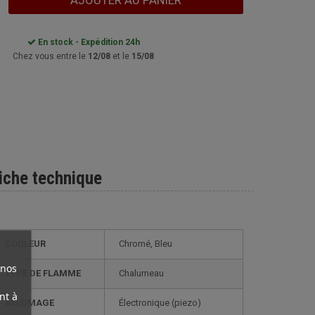
AJOUTER AU PANIER
En stock - Expédition 24h
Chez vous entre le
12/08
et le
15/08
iche technique
COULEUR
Chromé, Bleu
 nos
TYPE DE FLAMME
Chalumeau
nt à
ALLUMAGE
électronique (piezo)