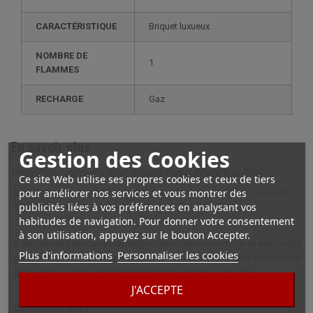
CARACTÉRISTIQUE
briquet luxueux
NOMBRE DE
1
FLAMMES
RECHARGE
gaz
En savoir plus
Gestion des Cookies
Description complète pour Briquet Plano Rouge Elie Bleu
Ce site Web utilise ses propres cookies et ceux de tiers
pour améliorer nos services et vous montrer des
Incarnation du savoir-faire de la maison française Elie Bleu, le briquet
publicités liées à vos préférences en analysant vos
cigare Plano est aussi un véritable objet d'art.
habitudes de navigation. Pour donner votre consentement
à son utilisation, appuyez sur le bouton Accepter.
Il est fabriqué avec une magnifique laque japonaise rouge et est plaqué
Plus d'informations
Personnaliser les cookies
palladium. Il offre une puissante flamme torche capable de tout allumer,
grâce à un bouton d'allumage électronique situé sur le côté.
J'ACCEPTE
Caractéristiques