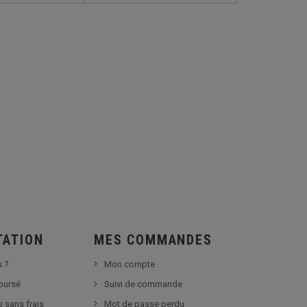
TATION
MES COMMANDES
 ?
Mon compte
boursé
Suivi de commande
s sans frais
Mot de passe perdu