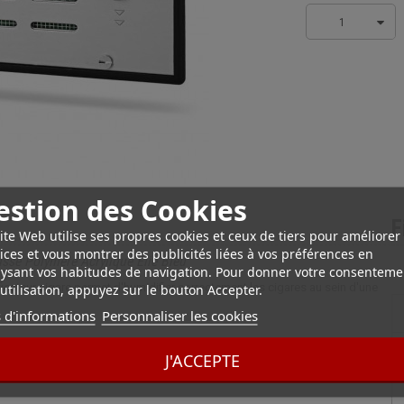
1
estion des Cookies
F
ite Web utilise ses propres cookies et ceux de tiers pour améliorer
ices et vous montrer des publicités liées à vos préférences en
sse Polymère Acrylique Elie Bleu
ysant vos habitudes de navigation. Pour donner votre consenteme
icateur cigare permet d'humidifier correctement les cigares au sein d'une
utilisation, appuyez sur le bouton Accepter.
 d'informations
Personnaliser les cookies
 grâce à sa mousse polymère acrylique. Il fonctionne avec tous les
J'ACCEPTE
s Elie Bleu, disponible sur notre site.