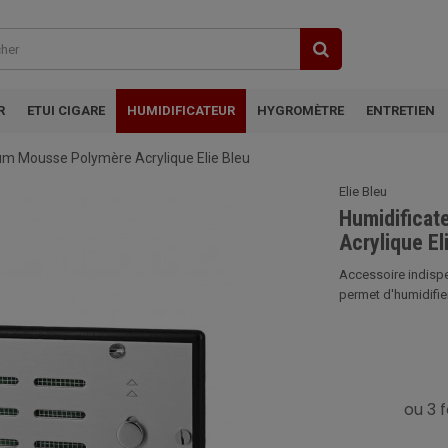
R
ETUI CIGARE
HUMIDIFICATEUR
HYGROMÈTRE
ENTRETIEN
ium Mousse Polymère Acrylique Elie Bleu
Elie Bleu
Humidificat
Acrylique El
Accessoire indispe
permet d'humidifier