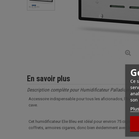
G
En savoir plus
Ce s
serv
Description complète pour Humidificateur Palladium Mou
anal
Accessoire indispensable pour tous les aficionados, l'humidif
son 
cave.
Plus
Cet humidificateur Elie Bleu est idéal pour environ 75 cigares
coffrets, armoires cigares, donc bien évidemment avec les cave