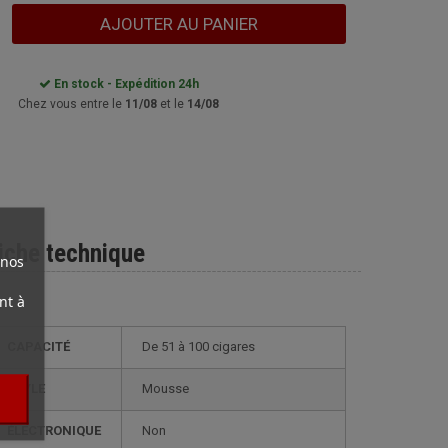
AJOUTER AU PANIER
En stock - Expédition 24h
Chez vous entre le
11/08
et le
14/08
iche technique
 nos
nt à
CAPACITÉ
de 51 à 100 cigares
STYLE
mousse
ÉLECTRONIQUE
non