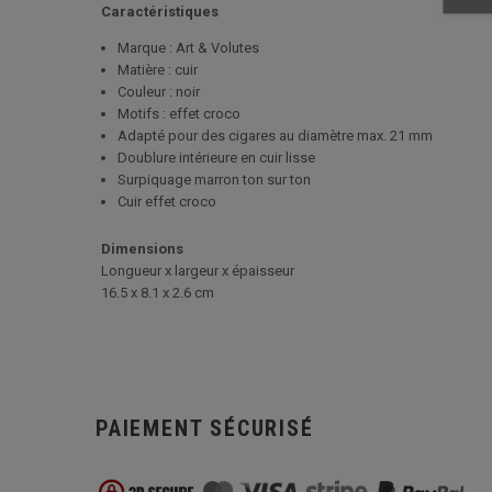
Caractéristiques
Marque : Art & Volutes
Matière : cuir
Couleur : noir
Motifs : effet croco
Adapté pour des cigares au diamètre max. 21 mm
Doublure intérieure en cuir lisse
Surpiquage marron ton sur ton
Cuir effet croco
Dimensions
Longueur x largeur x épaisseur
16.5 x 8.1 x 2.6 cm
PAIEMENT SÉCURISÉ