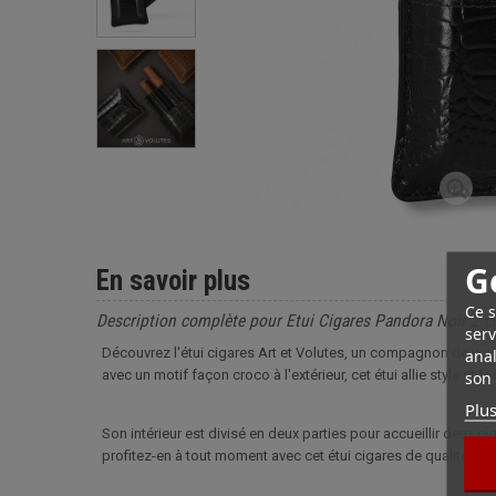
G
En savoir plus
Ce s
Description complète pour Etui Cigares Pandora Noir 2 ci
serv
Découvrez l'étui cigares Art et Volutes, un compagnon de voya
anal
avec un motif façon croco à l'extérieur, cet étui allie style et fo
son 
Plus
Son intérieur est divisé en deux parties pour accueillir deux 
profitez-en à tout moment avec cet étui cigares de qualité.