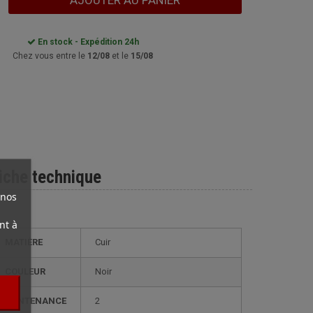
AJOUTER AU PANIER
En stock - Expédition 24h
Chez vous entre le
12/08
et le
15/08
iche technique
 nos
nt à
MATIÈRE
Cuir
COULEUR
Noir
CONTENANCE
2