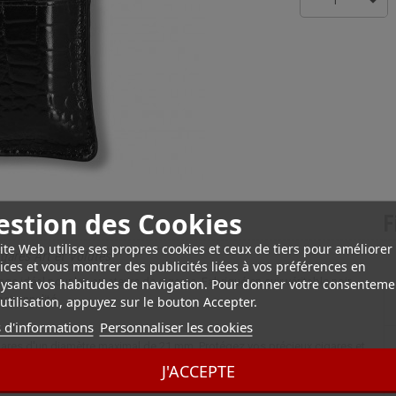
1
estion des Cookies
F
ite Web utilise ses propres cookies et ceux de tiers pour améliorer
gares Art et Volutes
ices et vous montrer des publicités liées à vos préférences en
ge idéal pour les amateurs de cigares. Fabriqué en cuir véritable noir
ysant vos habitudes de navigation. Pour donner votre consenteme
nctionnalité.
utilisation, appuyez sur le bouton Accepter.
 d'informations
Personnaliser les cookies
cigares d'un diamètre maximal de 21 mm. Protégez vos précieux cigares et
J'ACCEPTE