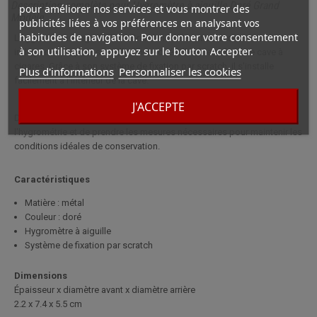
Description complète pour Hygromètre à aiguille Doré Grand
pour améliorer nos services et vous montrer des
Modèle
publicités liées à vos préférences en analysant vos
habitudes de navigation. Pour donner votre consentement
L'hygromètre à aiguille Doré Grand modèle est un accessoire
à son utilisation, appuyez sur le bouton Accepter.
indispensable pour surveiller l'humidité à l'intérieur de votre cave à
cigares. Grâce à son système de fixation par scratch, il s'installe
Plus d'informations
Personnaliser les cookies
facilement à l'intérieur de la cave.
J'ACCEPTE
Doté d'une aiguille, il vous permet de mesurer précisément
l'hygrométrie et de prendre les mesures nécessaires pour maintenir les
conditions idéales de conservation.
Caractéristiques
Matière : métal
Couleur : doré
Hygromètre à aiguille
Système de fixation par scratch
Dimensions
Épaisseur x diamètre avant x diamètre arrière
2.2 x 7.4 x 5.5 cm