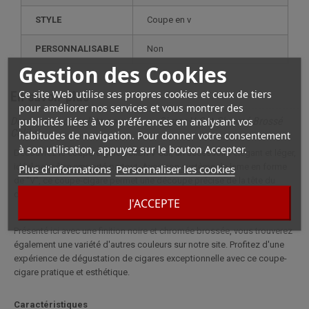
STYLE
coupe en v
PERSONNALISABLE
non
Gestion des Cookies
Ce site Web utilise ses propres cookies et ceux de tiers
En savoir plus
pour améliorer nos services et vous montrer des
publicités liées à vos préférences en analysant vos
Description complète pour Coupe Cigare V Cut Chromé Brossé
Colibri
habitudes de navigation. Pour donner votre consentement
à son utilisation, appuyez sur le bouton Accepter.
Découvrez le coupe-cigare Colibri V Cut, un accessoire élégant et léger,
idéal pour être emporté partout. Avec son système de lame en forme
Plus d'informations
Personnaliser les cookies
de "V", ce coupe-cigare permet une découpe précise de la tête du
cigare, libérant ainsi tous ses arômes tout en préservant sa cape.
J'ACCEPTE
Présenté ici avec une finition noire et chromée brossée, vous trouverez
également une variété d'autres couleurs sur notre site. Profitez d'une
expérience de dégustation de cigares exceptionnelle avec ce coupe-
cigare pratique et esthétique.
Caractéristiques