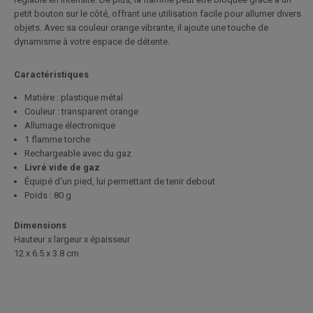
petit bouton sur le côté, offrant une utilisation facile pour allumer divers
objets. Avec sa couleur orange vibrante, il ajoute une touche de
dynamisme à votre espace de détente.
Caractéristiques
Matière : plastique métal
Couleur : transparent orange
Allumage électronique
1 flamme torche
Rechargeable avec du gaz
Livré vide de gaz
Équipé d'un pied, lui permettant de tenir debout
Poids : 80 g
Dimensions
Hauteur x largeur x épaisseur
12 x 6.5 x 3.8 cm