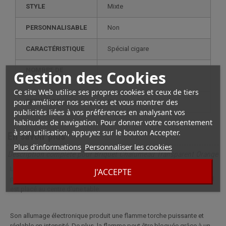
STYLE
mixte
PERSONNALISABLE
non
CARACTÉRISTIQUE
spécial cigare
NOMBRE DE
Gestion des Cookies
1
FLAMMES
Ce site Web utilise ses propres cookies et ceux de tiers
pour améliorer nos services et vous montrer des
RECHARGE
gaz
publicités liées à vos préférences en analysant vos
habitudes de navigation. Pour donner votre consentement
à son utilisation, appuyez sur le bouton Accepter.
En savoir plus
Plus d'informations
Personnaliser les cookies
Description complète pour Briquet Chalumeau Transparent Orange
Le briquet tempête à gaz est un briquet de table pratique doté d'un
J'ACCEPTE
petit socle qui lui permet de rester debout et à portée de main lorsqu'il
est placé au centre d'une table.
Son allumage électronique produit une flamme torche puissante et
réglable en intensité. De plus, la flamme peut être bloquée grâce à un