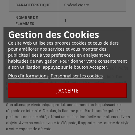
CARACTÉRISTIQUE
spécial cigare
NOMBRE DE
1
FLAMMES
Gestion des Cookies
RECHARGE
gaz
Ce site Web utilise ses propres cookies et ceux de tiers
pour améliorer nos services et vous montrer des
publicités liées à vos préférences en analysant vos
En savoir plus
habitudes de navigation. Pour donner votre consentement
à son utilisation, appuyez sur le bouton Accepter.
Description complète pour Briquet Chalumeau Transparent Violet
Plus d'informations
Personnaliser les cookies
Le briquet tempête à gaz est un briquet de table pratique doté d'un
petit socle qui lui permet de tenir debout et d'être facilement accessible
lorsqu'il est placé au centre d'une table.
J'ACCEPTE
Son allumage électronique produit une flamme torche puissante et
réglable en intensité. De plus, la flamme peut être bloquée grâce à un
petit bouton sur le côté, offrant une utilisation facile pour allumer divers
objets. Avec sa couleur violette élégante, il apporte une touche de style
à votre espace de détente.