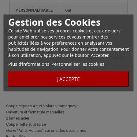
PERSONNALISABLE
oui
Gestion des Cookies
Ce site Web utilise ses propres cookies et ceux de tiers
En savoir plus
pour améliorer nos services et vous montrer des
Description complète pour Coupe cigare Camaguey
publicités liées à vos préférences en analysant vos
habitudes de navigation. Pour donner votre consentement
Découvrez ce coupe cigare à double lame de Art & Volutes. Léger, fin et
à son utilisation, appuyez sur le bouton Accepter.
de très bonne qualité, ce coupe cigare vous permettra d'obtenir une
Plus d'informations
Personnaliser les cookies
coupe net et franche de votre cigare.
J'ACCEPTE
De plus, sa taille fait de lui un accessoire très pratique, ainsi vous
pourrez toujours l'avoir auprès de vous.
Coupe cigares Art et Volutes Camaguey :
Ouverture et fermeture manuelles
2 lames acier
Coupe nette et précise
Gravé "Art et Volutes" sur une des deux lames
Poids : 35 gr