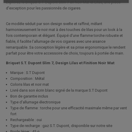
Explorez le Briquet S.T. Dupont Slim 7 en Noir Mat et Lilas, une pièce
d'exception pour les passionnés de cigares.
Ce modèle séduit par son design svelte et raffiné, mêlant
harmonieusement le noir mat à des touches de lilas pour un look à la
fois contemporain et élégant. Équipé d'une flamme torche robuste et
fiable, il facilite l'allumage de vos cigares avec une aisance
remarquable. Sa conception légère et sa prise ergonomique le rendent
parfait pour être votre accessoire de choix, toujours à portée de main.
Briquet S.T. Dupont Slim 7, Design Lilas et Finition Noir Mat
Marque : S.T Dupont
Composition : Métal
Coloris lilas et noir mat
Livré dans son écrin blanc signé de la marque S.T Dupont
Bon de garantie inclus
Type d'allumage électronique
Type de flamme : torche
pour une efficacité maximale même par vent
fort
Rechargeable : oui
Type de recharge : gaz S.T. Dupont, disponible sur notre site
Poids léger : 45 g