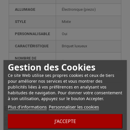
ALLUMAGE
électronique (piezo)
STYLE
mixte
PERSONNALISABLE
oui
CARACTÉRISTIQUE
briquet luxueux
NOMBRE DE
1
Gestion des Cookies
FLAMMES
Ce site Web utilise ses propres cookies et ceux de tiers
RECHARGE
gaz
pour améliorer nos services et vous montrer des
publicités liées à vos préférences en analysant vos
MODÈLE
slim 7
habitudes de navigation. Pour donner votre consentement
à son utilisation, appuyez sur le bouton Accepter.
Plus d'informations
Personnaliser les cookies
En savoir plus
Description complète pour Briquet S.T. Dupont Slim 7, Design
J'ACCEPTE
Lilas et Finition Noir Mat