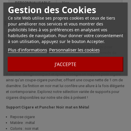
PERSONNALISABLE
non
Gestion des Cookies
Ce site Web utilise ses propres cookies et ceux de tiers
En savoir plus
pour améliorer nos services et vous montrer des
publicités liées à vos préférences en analysant vos
Description complète pour Support Cigare et Puncher Noir mat en
habitudes de navigation. Pour donner votre consentement
Métal
à son utilisation, appuyez sur le bouton Accepter.
Le Support Cigare et Emporte-Pièce en Noir Mat est conçu pour
Plus d'informations
Personnaliser les cookies
apporter à la fois fonctionnalité et commodité aux passionnés de
cigares en déplacement.
J'ACCEPTE
Avec son design compact et épuré, il intègre un support pour cigare
ainsi qu'un coupe-cigare puncher, offrant une coupe nette de 1 cm de
diamètre. Sa finition en noir mat lui confère une allure à la fois élégante
et contemporaine. Explorez notre sélection variée de supports pour
cigares disponibles sur notre site dès à présent !
Support Cigare et Puncher Noir mat en Métal
Repose cigare
Matière : métal
Coloris : noir mat