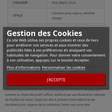
COULEUR
Noir, Blanc, Doré
cendrier pour cigare, cendrier
STYLE
design
CARACTÉRISTIQUE
vide poche
Gestion des Cookies
Ce site Web utilise ses propres cookies et ceux de tiers
pour améliorer nos services et vous montrer des
En savoir plus
publicités liées à vos préférences en analysant vos
habitudes de navigation. Pour donner votre consentement
Description complète pour Cendrier de Collection Totem
Confidentiel en Porcelaine pour Cigares
à son utilisation, appuyez sur le bouton Accepter.
Cendrier à cigares élégant en noir et blanc, rehaussé de bordures et
Plus d'informations
Personnaliser les cookies
motifs dorés. Conçu en porcelaine de haute qualité, ce cendrier offre
quatre repose-cigares pour votre commodité.
J'ACCEPTE
Avec un diamètre de 21 cm et une hauteur de 4,5 cm, il se distingue
comme un objet décoratif raffiné, sublimé par une illustration centrale
de feuilles de tabac. Explorez dès à présent notre sélection de
cendriers pour cigares de la collection Totem sur notre site.