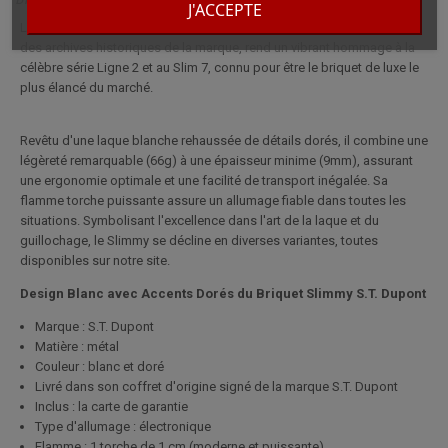
J'ACCEPTE
Le Briquet S.T. Dupont Slimmy en Blanc et Or, fruit de l'inspiration tirée
des archives historiques de la marque, rend un vibrant hommage à la
célèbre série Ligne 2 et au Slim 7, connu pour être le briquet de luxe le
plus élancé du marché.
Revêtu d'une laque blanche rehaussée de détails dorés, il combine une
légèreté remarquable (66g) à une épaisseur minime (9mm), assurant
une ergonomie optimale et une facilité de transport inégalée. Sa
flamme torche puissante assure un allumage fiable dans toutes les
situations. Symbolisant l'excellence dans l'art de la laque et du
guillochage, le Slimmy se décline en diverses variantes, toutes
disponibles sur notre site.
Design Blanc avec Accents Dorés du Briquet Slimmy S.T. Dupont
Marque : S.T. Dupont
Matière : métal
Couleur : blanc et doré
Livré dans son coffret d'origine signé de la marque S.T. Dupont
Inclus : la carte de garantie
Type d'allumage : électronique
Flamme : 1 torche de 1 cm (moderne et puissante)