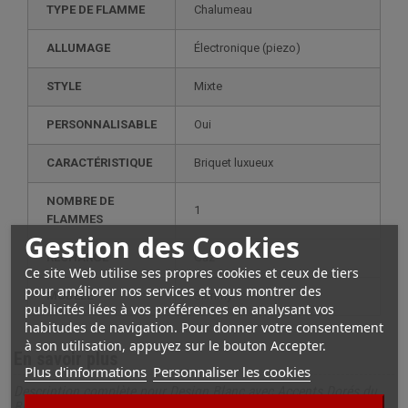
TYPE DE FLAMME
Chalumeau
ALLUMAGE
électronique (piezo)
STYLE
mixte
PERSONNALISABLE
oui
CARACTÉRISTIQUE
briquet luxueux
NOMBRE DE
1
FLAMMES
Gestion des Cookies
RECHARGE
gaz
Ce site Web utilise ses propres cookies et ceux de tiers
pour améliorer nos services et vous montrer des
MODÈLE
slimmy
publicités liées à vos préférences en analysant vos
habitudes de navigation. Pour donner votre consentement
à son utilisation, appuyez sur le bouton Accepter.
En savoir plus
Plus d'informations
Personnaliser les cookies
Description complète pour Design Blanc avec Accents Dorés du
Briquet Slimmy S.T. Dupont