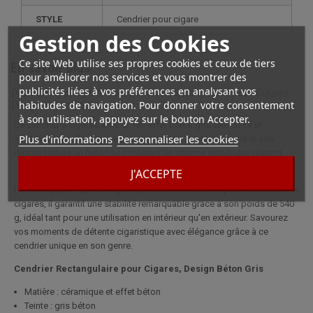
STYLE
cendrier pour cigare
Gestion des Cookies
Ce site Web utilise ses propres cookies et ceux de tiers
En savoir plus
pour améliorer nos services et vous montrer des
publicités liées à vos préférences en analysant vos
Description complète pour Cendrier Rectangulaire pour Cigares,
habitudes de navigation. Pour donner votre consentement
Design Béton Gris
à son utilisation, appuyez sur le bouton Accepter.
Ce cendrier à cigares avec un fini effet béton gris allie utilité et
Plus d'informations
Personnaliser les cookies
sophistication. Sa silhouette rectangulaire contemporaine et son
design texturé en béton lui confèrent un charme esthétique distinct.
J'ACCEPTE
Doté de quatre repose-cigares précisément formés pour sécuriser vos
cigares, il garantit une stabilité remarquable grâce à son poids de 540
g, idéal tant pour une utilisation en intérieur qu'en extérieur. Savourez
vos moments de détente cigaristique avec élégance grâce à ce
cendrier unique en son genre.
Cendrier Rectangulaire pour Cigares, Design Béton Gris
Matière : céramique et effet béton
Teinte : gris béton