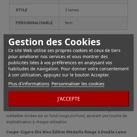
STYLE
2 lames
PERSONNALISABLE
non
Gestion des Cookies
En savoir plus
Ce site Web utilise ses propres cookies et ceux de tiers
Description complète pour Coupe-Cigare Elie Bleu Édition
pour améliorer nos services et vous montrer des
Médaille Rouge à Double Lame
publicités liées à vos préférences en analysant vos
habitudes de navigation. Pour donner votre consentement
Avec le coupe-cigare signé Elie Bleu, libérez les arômes et les saveurs
à son utilisation, appuyez sur le bouton Accepter.
de vos cigares en un seul geste, précis et rapide.
Plus d'informations
Personnaliser les cookies
Doté d'un système à double lame en acier inoxydable chirurgical, ce
coupe-cigare garantit une coupe nette et sans effort. Son design
J'ACCEPTE
exclusif, propre à Elie Bleu, allie esthétique et fonctionnalité pour une
expérience incomparable. En prime, appréciez le visuel original de
médailles dorées sur un fond rouge profond, ajoutant une touche de
sophistication à chaque utilisation.
Coupe-Cigare Elie Bleu Édition Médaille Rouge à Double Lame