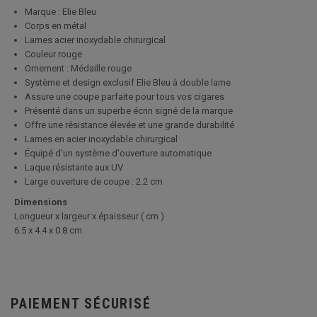
Marque : Elie Bleu
Corps en métal
Lames acier inoxydable chirurgical
Couleur rouge
Ornement : Médaille rouge
Système et design exclusif Elie Bleu à double lame
Assure une coupe parfaite pour tous vos cigares
Présenté dans un superbe écrin signé de la marque
Offre une résistance élevée et une grande durabilité
Lames en acier inoxydable chirurgical
Équipé d'un système d'ouverture automatique
Laque résistante aux UV
Large ouverture de coupe : 2.2 cm
Dimensions
Longueur x largeur x épaisseur ( cm )
6.5 x 4.4 x 0.8 cm
PAIEMENT SÉCURISÉ