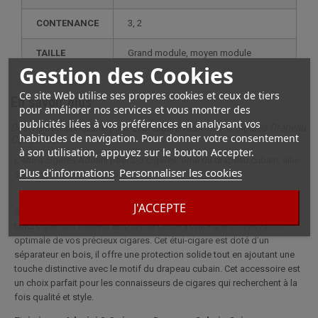
CONTENANCE
3, 2
TAILLE
grand module, moyen module
Gestion des Cookies
Ce site Web utilise ses propres cookies et ceux de tiers
En savoir plus
pour améliorer nos services et vous montrer des
publicités liées à vos préférences en analysant vos
Description complète pour Etui cigare Adorini 2-3 cigares Drapeau
habitudes de navigation. Pour donner votre consentement
Cubain Cuir
à son utilisation, appuyez sur le bouton Accepter.
L'étui à cigares Adorini pour 2-3 cigares, orné du drapeau cubain, allie
Plus d'informations
Personnaliser les cookies
style et praticité avec brio.
J'ACCEPTE
Son extérieur en cuir véritable lui confère une élégance intemporelle,
tandis que son intérieur en bois de cèdre assure une conservation
optimale de vos précieux cigares. Cet étui-cigare est doté d'un
séparateur en bois, il offre une protection solide tout en ajoutant une
touche distinctive avec le motif du drapeau cubain. Cet accessoire est
un choix parfait pour les connaisseurs de cigares qui recherchent à la
fois qualité et style.