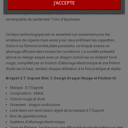
J'ACCEPTE
Le briquet Slim 7 de S.T. Dupont est célèbre à travers le globe comme
étant le briquet de luxe le plus élancé du marché, affichant une finesse
remarquable de seulement 7 mm d'épaisseur.
Ce bijou technologique est un essentiel non seulement pour les
amateurs de cigares mais aussi pour ceux préférant les cigarettes.
Grâce à sa flamme torche plate puissante, ce briquet assure un
allumage efficace dans toutes les conditions. Le modèle présenté
arbore un design exquis avec un dragon coloré sur un éclatant fond
rouge, complété par un bouton d'allumage électronique et une finition
dorée sur le haut, rendant chaque utilisation à la fois pratique et stylée.
Briquet S.T. Dupont Slim 7, Design Dragon Rouge et Finition Or
Marque : S.T Dupont
Composition : Métal
Coloris rouge et doré
Ornement : dragon multicolore
Livré dans son écrin blanc signé de la marque S.T Dupont
Bon de garantie inclus
Système d'allumage électronique
Type de flamme : torche
pour une efficacité maximale même par vent