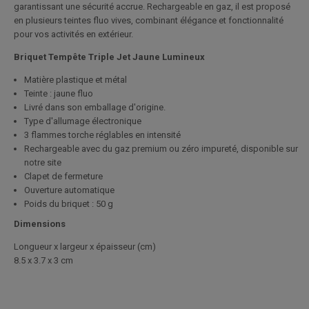
garantissant une sécurité accrue. Rechargeable en gaz, il est proposé
en plusieurs teintes fluo vives, combinant élégance et fonctionnalité
pour vos activités en extérieur.
Briquet Tempête Triple Jet Jaune Lumineux
Matière plastique et métal
Teinte : jaune fluo
Livré dans son emballage d'origine.
Type d'allumage électronique
3 flammes torche réglables en intensité
Rechargeable avec du gaz premium ou zéro impureté, disponible sur
notre site
Clapet de fermeture
Ouverture automatique
Poids du briquet : 50 g
Dimensions
Longueur x largeur x épaisseur (cm)
8.5 x 3.7 x 3 cm