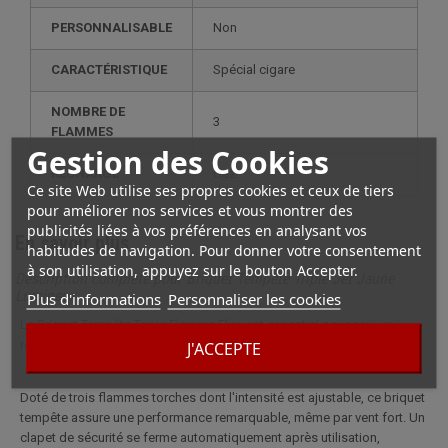
PERSONNALISABLE
non
CARACTÉRISTIQUE
spécial cigare
NOMBRE DE
3
FLAMMES
Gestion des Cookies
RECHARGE
gaz
Ce site Web utilise ses propres cookies et ceux de tiers
pour améliorer nos services et vous montrer des
publicités liées à vos préférences en analysant vos
En savoir plus
habitudes de navigation. Pour donner votre consentement
à son utilisation, appuyez sur le bouton Accepter.
Description complète pour Briquet Tempête Triple Jet Jaune
Lumineux
Plus d'informations
Personnaliser les cookies
Le Briquet Tempête Triple Flamme Fluo est essentiel pour ceux qui
recherchent une flamme robuste et fiable.
J'ACCEPTE
Doté de trois flammes torches dont l'intensité est ajustable, ce briquet
tempête assure une performance remarquable, même par vent fort. Un
clapet de sécurité se ferme automatiquement après utilisation,