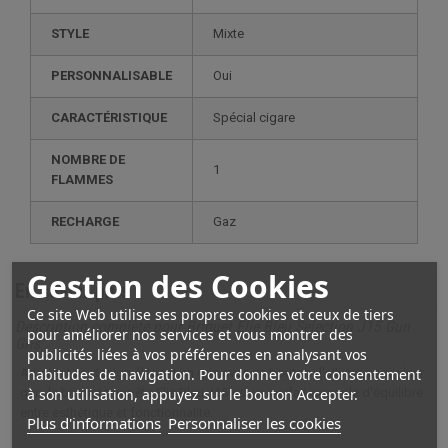
STYLE
mixte
PERSONNALISABLE
oui
CARACTÉRISTIQUE
spécial cigare
NOMBRE DE
1
FLAMMES
RECHARGE
gaz
Gestion des Cookies
En savoir plus
Ce site Web utilise ses propres cookies et ceux de tiers
Description complète pour Briquet Elie Bleu Selection J15 Gun
pour améliorer nos services et vous montrer des
Gris
publicités liées à vos préférences en analysant vos
habitudes de navigation. Pour donner votre consentement
Arborant un design élégant en gris avec un bouton d'allumage couleur
à son utilisation, appuyez sur le bouton Accepter.
gun, le briquet tempête Elie Bleu J15 est un parfait exemple d'équilibre
entre esthétique et fonctionnalité.
Plus d'informations
Personnaliser les cookies