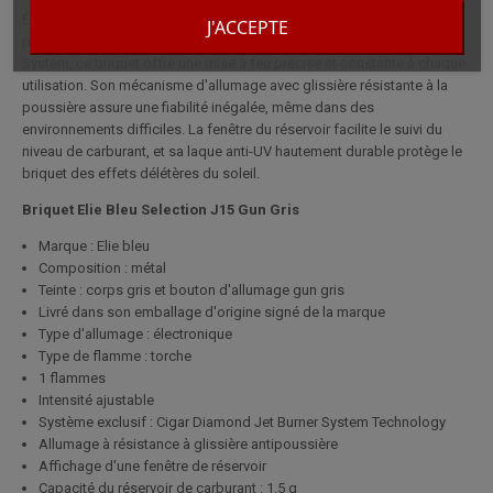
Équipé d'un allumage électronique et d'une flamme torche robuste
J'ACCEPTE
propulsée par la technologie exclusive Cigar Diamond Jet Burner
System, ce briquet offre une mise à feu précise et constante à chaque
utilisation. Son mécanisme d'allumage avec glissière résistante à la
poussière assure une fiabilité inégalée, même dans des
environnements difficiles. La fenêtre du réservoir facilite le suivi du
niveau de carburant, et sa laque anti-UV hautement durable protège le
briquet des effets délétères du soleil.
Briquet Elie Bleu Selection J15 Gun Gris
Marque : Elie bleu
Composition : métal
Teinte : corps gris et bouton d'allumage gun gris
Livré dans son emballage d'origine signé de la marque
Type d'allumage : électronique
Type de flamme : torche
1 flammes
Intensité ajustable
Système exclusif : Cigar Diamond Jet Burner System Technology
Allumage à résistance à glissière antipoussière
Affichage d'une fenêtre de réservoir
Capacité du réservoir de carburant : 1.5 g