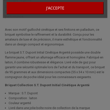
Découvrez l'élégance intemporelle du briquet S.T. Dupont Initial
J'ACCEPTE
Cinétique Argenté, un véritable chef-d'œuvre alliant sophistication et
performance.
Avec son motif guilloché cinétique et ses finitions en palladium, ce
briquet symbolise le raffinement et la durabilité. Conçu pour les
amateurs de luxe et de précision, il marie esthétique et fonctionnalité
dans un design compact et ergonomique.
Le briquet S.T. Dupont Initial Cinétique Argenté possède une double
flamme jaune, offrant un allumage efficace et homogène. Fabriqué en
laiton, il combine robustesse et élégance. Livré vide de gaz pour
garantir une sécurité optimale lors de l'achat et du transport, ce briquet
de 95 grammes et aux dimensions compactes (55 x 34 x 10 mm) est le
compagnon de poche idéal pour les connaisseurs exigeants.
Briquet Collection S.T. Dupont Initial Cinétique Argenté
Marque : S.T. Dupont
Composition : laiton
Couleur argenté
Livré dans une jolie boîte noire de collection de la marque