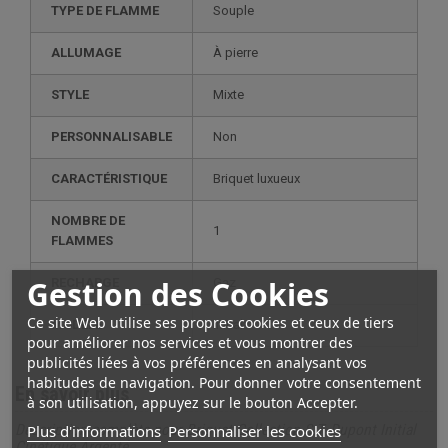
TYPE DE FLAMME
Souple
ALLUMAGE
À pierre
STYLE
mixte
PERSONNALISABLE
non
CARACTÉRISTIQUE
briquet luxueux
NOMBRE DE
1
FLAMMES
Gestion des Cookies
RECHARGE
gaz
Ce site Web utilise ses propres cookies et ceux de tiers
MODÈLE
initial
pour améliorer nos services et vous montrer des
publicités liées à vos préférences en analysant vos
habitudes de navigation. Pour donner votre consentement
En savoir plus
à son utilisation, appuyez sur le bouton Accepter.
Plus d'informations
Personnaliser les cookies
Description complète pour Briquet Collection S.T. Dupont Initial
Cinétique Argenté