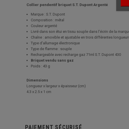
Collier pendentif briquet S.T. Dupont Argenté
Marque : S.T. Dupont
Composition : métal
Couleur argenté
Livré dans son étui en tissu souple dans l'écrin de la marqu
Chaîne : amovible et ajustable en trois différentes longueu
Type d'allumage électronique
Type de flamme : souple
Rechargeable avec recharge gaz 71ml S.T. Dupont 430
Briquet vendu sans gaz
Poids : 43 g
Dimensions
Longueur x largeur x épaisseur (cm)
4.3 x 2.5 x 1 cm
PAIEMENT SÉCURISÉ