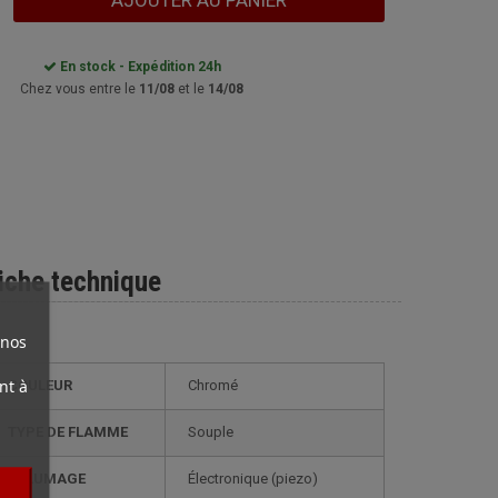
AJOUTER AU PANIER
En stock - Expédition 24h
Chez vous entre le
11/08
et le
14/08
iche technique
 nos
nt à
COULEUR
Chromé
TYPE DE FLAMME
Souple
ALLUMAGE
électronique (piezo)