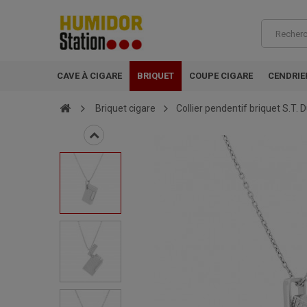
CAVE À CIGARE
BRIQUET
COUPE CIGARE
CENDRIE
Briquet cigare
Collier pendentif briquet S.T.