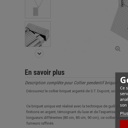
En savoir plus
G
Description complète pour Collier pendentif briquet S.T.
Ce s
Découvrez le collier briquet argenté de S.T. Dupont, un bijou 
serv
anal
son 
Ce briquet unique est réalisé avec la technique de guillochage
finitions en argent, témoignant du luxe et de l'expertise de S
Plus
longueurs différentes (80 cm, 85 cm, 90 cm), ce collier briquet 
fumeurs raffinés.