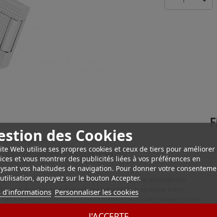
1
F
estion des Cookies
 Dupont Argenté
ite Web utilise ses propres cookies et ceux de tiers pour améliorer
exceptionnel qui combine élégance et praticité.
ices et vous montrer des publicités liées à vos préférences en
ysant vos habitudes de navigation. Pour donner votre consenteme
utilisation, appuyez sur le bouton Accepter.
 "pointe de diamant", caractéristique de la marque, et présente des
.T. Dupont. Accompagné d'une chaîne détachable et ajustable à trois
 d'informations
Personnaliser les cookies
sert à la fois d'accessoire de mode distinctif et d'outil pratique pour les
J'ACCEPTE