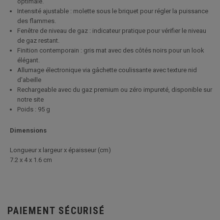
optimale.
Intensité ajustable : molette sous le briquet pour régler la puissance
des flammes.
Fenêtre de niveau de gaz : indicateur pratique pour vérifier le niveau
de gaz restant.
Finition contemporain : gris mat avec des côtés noirs pour un look
élégant.
Allumage électronique via gâchette coulissante avec texture nid
d'abeille
Rechargeable avec du gaz premium ou zéro impureté, disponible sur
notre site
Poids : 95 g
Dimensions
Longueur x largeur x épaisseur (cm)
7.2 x 4 x 1.6 cm
PAIEMENT SÉCURISÉ