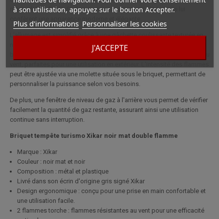
à son utilisation, appuyez sur le bouton Accepter.
manipulation facile. Sa finition noire mate et ses côtés noirs lui
confèrent une apparence moderne et élégante.
Plus d'informations
Personnaliser les cookies
L'allumage est simplifié grâce à une gâchette coulissante texturée en
nid d'abeille, garantissant une utilisation intuitive et sécurisée. Ce
J'ACCEPTE
briquet est équipé de deux flammes torches puissantes, résistantes au
vent, parfaites pour une utilisation en extérieur. L'intensité des flammes
peut être ajustée via une molette située sous le briquet, permettant de
personnaliser la puissance selon vos besoins.
De plus, une fenêtre de niveau de gaz à l'arrière vous permet de vérifier
facilement la quantité de gaz restante, assurant ainsi une utilisation
continue sans interruption.
Briquet tempête turismo Xikar n
oir mat d
ouble flamme
Marque : Xikar
Couleur : noir mat et noir
Composition : métal et plastique
Livré dans son écrin d'origine gris signé Xikar
Design ergonomique : conçu pour une prise en main confortable et
une utilisation facile.
2 flammes torche : flammes résistantes au vent pour une efficacité