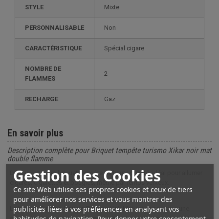
STYLE
mixte
PERSONNALISABLE
non
CARACTÉRISTIQUE
spécial cigare
NOMBRE DE
2
FLAMMES
RECHARGE
gaz
En savoir plus
Description complète pour Briquet tempête turismo Xikar noir mat
double flamme
Gestion des Cookies
Découvrez notre briquet tempête de haute qualité, idéal pour allumer
cigares, cigarettes et bougies, même par temps venteux.
Ce site Web utilise ses propres cookies et ceux de tiers
pour améliorer nos services et vous montrer des
publicités liées à vos préférences en analysant vos
Le briquet Turismo Double Flamme Noir Mat est conçu avec une
habitudes de navigation. Pour donner votre consentement
ergonomie soignée pour une prise en main confortable et une