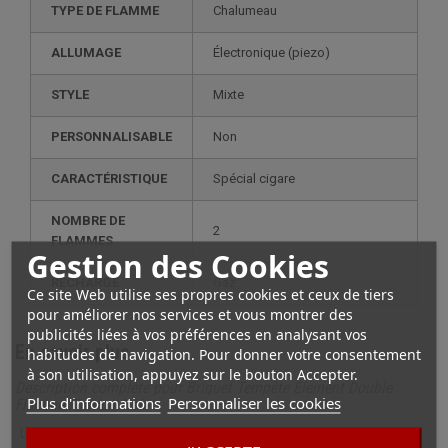
TYPE DE FLAMME
Chalumeau
ALLUMAGE
électronique (piezo)
STYLE
mixte
PERSONNALISABLE
non
CARACTÉRISTIQUE
spécial cigare
NOMBRE DE
2
FLAMMES
Gestion des Cookies
RECHARGE
gaz
Ce site Web utilise ses propres cookies et ceux de tiers
pour améliorer nos services et vous montrer des
publicités liées à vos préférences en analysant vos
En savoir plus
habitudes de navigation. Pour donner votre consentement
à son utilisation, appuyez sur le bouton Accepter.
Description complète pour Briquet Tempête Element Double
Plus d'informations
Personnaliser les cookies
Flamme Finition Noir
Le briquet tempête Element Double Flamme Noir allie technologie et