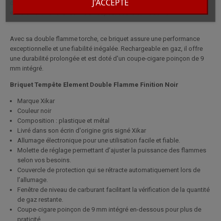
J'ACCEPTE
design élégant, idéal pour les utilisateurs exigeants. Sa finition
entièrement noire lui donne un aspect sobre et moderne.
Avec sa double flamme torche, ce briquet assure une performance
exceptionnelle et une fiabilité inégalée. Rechargeable en gaz, il offre
une durabilité prolongée et est doté d'un coupe-cigare poinçon de 9
mm intégré.
Briquet Tempête Element Double Flamme Finition Noir
Marque Xikar
Couleur noir
Composition : plastique et métal
Livré dans son écrin d'origine gris signé Xikar
Allumage électronique pour une utilisation facile et fiable.
Molette de réglage permettant d’ajuster la puissance des flammes
selon vos besoins.
Couvercle de protection qui se rétracte automatiquement lors de
l’allumage.
Fenêtre de niveau de carburant facilitant la vérification de la quantité
de gaz restante.
Coupe-cigare poinçon de 9 mm intégré en-dessous pour plus de
praticité.