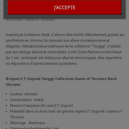
J'ACCEPTE
Le briquet S.T. Dupont Twiggy Game of Thrones Stark Chrome est un
modèle à la fois distingué et sophistiqué, rendant hommage à l'univers
de la série "Game of Thrones".
Inspiré par la Maison Stark, il arbore des motifs délicatement gravés sur
une finition en chrome, lui donnant une allure contemporaine et
élégante. Véritable pièce maîtresse de la collection "Twiggy", il séduit
par son design élancé et minimaliste. Doté d'une flamme torche bleue
de 1 cm, ce briquet est idéal pour allumer des bougies, des cigarettes,
ou répondre à d'autres besoins quotidiens.
Briquet S.T. Dupont Twiggy Collection Game of Thrones Stark
Chrome
Couleur :chromé
Composition : métal
Maison Française de Luxe S.T. Dupont
Présenté dans un écrin haut de gamme signé S.T. Dupont x Game of
Thrones.
Allumage : électrique
Flamme torche bleue de 1 cm