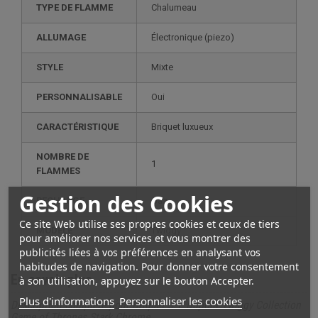
TYPE DE FLAMME
Chalumeau
ALLUMAGE
électronique (piezo)
STYLE
mixte
PERSONNALISABLE
oui
CARACTÉRISTIQUE
briquet luxueux
NOMBRE DE
1
FLAMMES
Gestion des Cookies
RECHARGE
gaz
Ce site Web utilise ses propres cookies et ceux de tiers
MODÈLE
twiggy
pour améliorer nos services et vous montrer des
publicités liées à vos préférences en analysant vos
habitudes de navigation. Pour donner votre consentement
En savoir plus
à son utilisation, appuyez sur le bouton Accepter.
Plus d'informations
Personnaliser les cookies
Description complète pour Briquet S.T. Dupont Twiggy Collection
Game of Thrones Stark Chrome