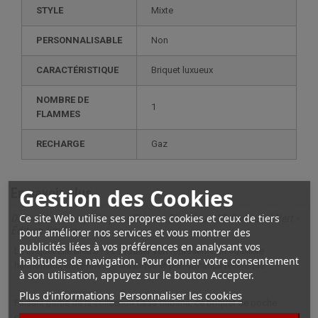
STYLE
mixte
PERSONNALISABLE
non
CARACTÉRISTIQUE
briquet luxueux
NOMBRE DE
1
FLAMMES
RECHARGE
gaz
Gestion des Cookies
En savoir plus
Ce site Web utilise ses propres cookies et ceux de tiers
Description complète pour Briquet Elie Bleu J15 Carrousel Vert -
Édition limitée
pour améliorer nos services et vous montrer des
publicités liées à vos préférences en analysant vos
Le Briquet Elie Bleu J15 Carrousel Vert représente un équilibre
habitudes de navigation. Pour donner votre consentement
harmonieux entre finesse artistique et performance technique.
à son utilisation, appuyez sur le bouton Accepter.
Plus d'informations
Personnaliser les cookies
Faisant partie de la collection Casa Cubana, ce briquet de poche
capture l’essence de Cuba grâce à des illustrations détaillées et une