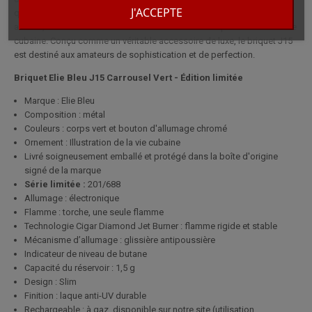
J'ACCEPTE
qualité de fabrication exceptionnelle. Avec sa finition en laque verte
anti-UV, ce modèle affiche des scènes vibrantes inspirées de la culture
cubaine. Conçu comme un véritable accessoire de luxe, le briquet J15
est destiné aux amateurs de sophistication et de perfection.
Briquet Elie Bleu J15 Carrousel Vert - Édition limitée
Marque : Elie Bleu
Composition : métal
Couleurs : corps vert et bouton d'allumage chromé
Ornement : Illustration de la vie cubaine
Livré soigneusement emballé et protégé dans la boîte d'origine
signé de la marque
Série limitée :
201/688
Allumage : électronique
Flamme : torche, une seule flamme
Technologie Cigar Diamond Jet Burner : flamme rigide et stable
Mécanisme d’allumage : glissière antipoussière
Indicateur de niveau de butane
Capacité du réservoir : 1,5 g
Design : Slim
Finition : laque anti-UV durable
Rechargeable : à gaz, disponible sur notre site (utilisation