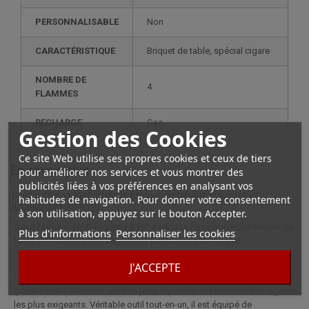
PERSONNALISABLE
non
CARACTÉRISTIQUE
briquet de table, spécial cigare
NOMBRE DE
4
FLAMMES
RECHARGE
gaz
Gestion des Cookies
Ce site Web utilise ses propres cookies et ceux de tiers
En savoir plus
pour améliorer nos services et vous montrer des
publicités liées à vos préférences en analysant vos
Description complète pour Briquet de table 4 Flammes et
habitudes de navigation. Pour donner votre consentement
Accessoires Intégrés
à son utilisation, appuyez sur le bouton Accepter.
Ajoutez une note d'élégance à votre espace fumeur avec ce briquet de
Plus d'informations
Personnaliser les cookies
table à 4 flammes, pensé pour les passionnés de cigares.
J'ACCEPTE
Ce modèle robuste et raffiné garantit un allumage rapide et homogène
grâce à ses 4 flammes, idéales pour répondre aux besoins des cigares
les plus exigeants. Véritable outil tout-en-un, il est équipé de